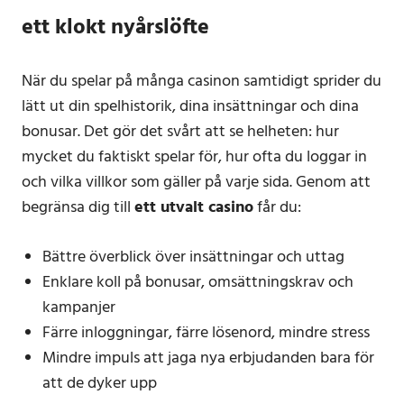
ett klokt nyårslöfte
När du spelar på många casinon samtidigt sprider du
lätt ut din spelhistorik, dina insättningar och dina
bonusar. Det gör det svårt att se helheten: hur
mycket du faktiskt spelar för, hur ofta du loggar in
och vilka villkor som gäller på varje sida. Genom att
begränsa dig till
ett utvalt casino
får du:
Bättre överblick över insättningar och uttag
Enklare koll på bonusar, omsättningskrav och
kampanjer
Färre inloggningar, färre lösenord, mindre stress
Mindre impuls att jaga nya erbjudanden bara för
att de dyker upp