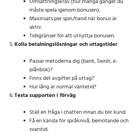
Omsättningskrav (hur många gånger du
måste spela igenom bonusen).
Maxinsats per spin/hand när bonus är
aktiv.
Tidsgränser för att utnyttja bonusen.
Kolla betalningslösningar och uttagstider
Passar metoderna dig (bank, Swish, e-
plånbok)?
Finns det avgifter på uttag?
Hur lång är normal väntetid?
Testa supporten i förväg
Ställ en fråga i chatten innan du blir kund.
Få en känsla för språknivå, bemötande och
svarstid.