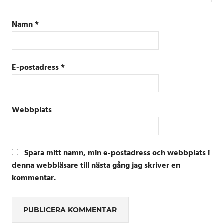
Namn
*
E-postadress
*
Webbplats
Spara mitt namn, min e-postadress och webbplats i
denna webbläsare till nästa gång jag skriver en
kommentar.