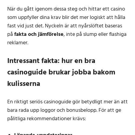
När du gått igenom dessa steg och hittar ett casino
som uppfyller dina krav blir det mer logiskt att hålla
fast vid just det. Nyckeln är att nyårslöftet baseras
på
fakta och jämförelse
, inte på slump eller flashiga
reklamer.
Intressant fakta: hur en bra
casinoguide brukar jobba bakom
kulisserna
En riktigt seriös casinoguide gör betydligt mer än att
bara rada upp loggor och bonusbelopp. För att ge
pålitliga rekommendationer krävs: