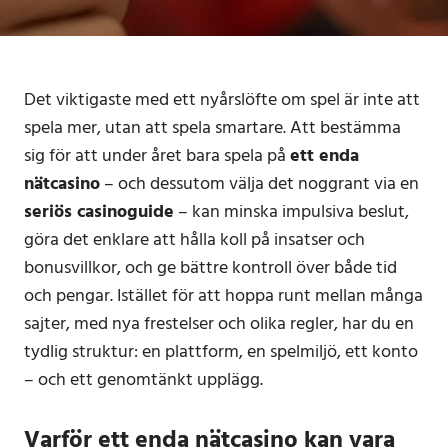
Det viktigaste med ett nyårslöfte om spel är inte att
spela mer, utan att spela smartare. Att bestämma
sig för att under året bara spela på
ett enda
nätcasino
– och dessutom välja det noggrant via en
seriös casinoguide
– kan minska impulsiva beslut,
göra det enklare att hålla koll på insatser och
bonusvillkor, och ge bättre kontroll över både tid
och pengar. Istället för att hoppa runt mellan många
sajter, med nya frestelser och olika regler, har du en
tydlig struktur: en plattform, en spelmiljö, ett konto
– och ett genomtänkt upplägg.
Varför ett enda nätcasino kan vara